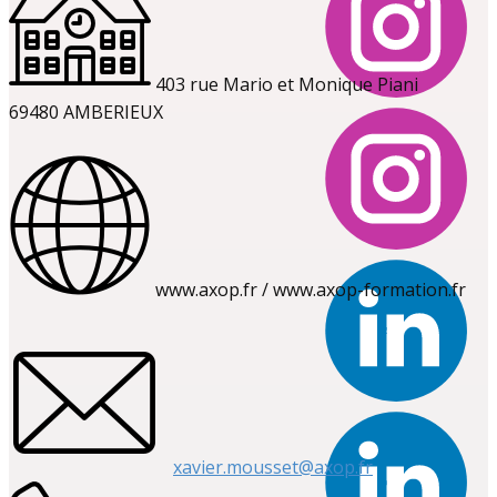
403 rue Mario et Monique Piani
69480 AMBERIEUX
www.axop.fr / www.axop-formation.fr
xavier.mousset@axop.fr